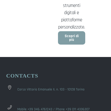
strumenti
digitali e
piattaforme
personalizzate.
Scopri di
più
CONTACTS
Corso Vittorio Emanuele II, n. 103 - 10128 Torino
Mobile +39 346 4761243 / Phone +39 011 4336307