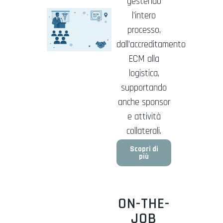
gestendo
l’intero
processo,
dall’accreditamento
ECM alla
logistica,
supportando
anche sponsor
e attività
collaterali.
Scopri di
più
ON-THE-
JOB