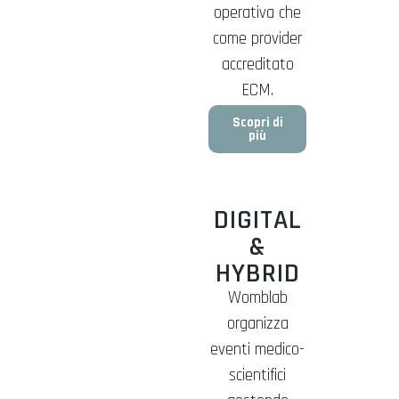
operativa che
come provider
accreditato
ECM.
Scopri di
più
DIGITAL
&
HYBRID
Womblab
organizza
eventi medico-
scientifici