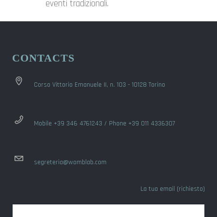
eventi tradizionali.
CONTACTS
Corso Vittorio Emanuele II, n. 103 - 10128 Torino
Mobile +39 346 4761243 / Phone +39 011 4336307
segreteria@womblab.com
La tua email (richiesto)