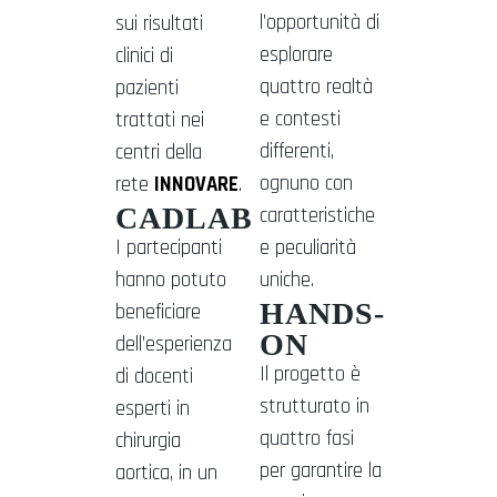
l’opportunità di
sui risultati
esplorare
clinici di
quattro realtà
pazienti
e contesti
trattati nei
differenti,
centri della
ognuno con
rete
INNOVARE
.
CADLAB
caratteristiche
I partecipanti
e peculiarità
hanno potuto
uniche.
HANDS-
beneficiare
ON
dell’esperienza
Il progetto è
di docenti
strutturato in
esperti in
quattro fasi
chirurgia
per garantire la
aortica, in un