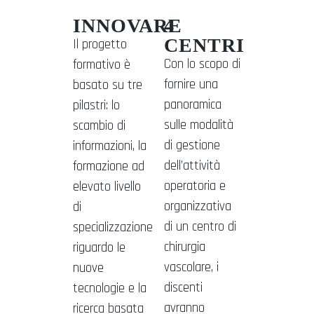
INNOVARE
4
CENTRI
Il progetto
Con lo scopo di
formativo è
fornire una
basato su tre
panoramica
pilastri: lo
sulle modalità
scambio di
di gestione
informazioni, la
dell’attività
formazione ad
operatoria e
elevato livello
organizzativa
di
di un centro di
specializzazione
chirurgia
riguardo le
vascolare, i
nuove
discenti
tecnologie e la
avranno
ricerca basata