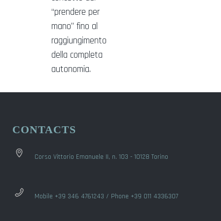
“prendere per
mano” fino al
raggiungimento
della completa
autonomia.
CONTACTS
Corso Vittorio Emanuele II, n. 103 - 10128 Torino
Mobile +39 346 4761243 / Phone +39 011 4336307