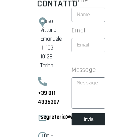
Name
CONTATTO
Corso
Email
Vittorio
Emanuele
II, 103
10128
Torino
Message
+39 011
4336307
segreteria@womblab.com
Invia
Lun –