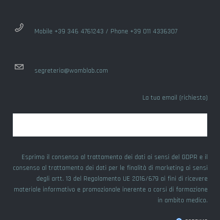
Mobile +39 346 4761243 / Phone +39 011 4336307
segreteria@womblab.com
La tua email (richiesto)
Esprimo il consenso al trattamento dei dati ai sensi del GDPR e il
consenso al trattamento dei dati per le finalità di marketing ai sensi
degli artt. 13 del Regolamento UE 2016/679 ai fini di ricevere
materiale informativo e promozionale inerente a corsi di formazione
in ambito medico.