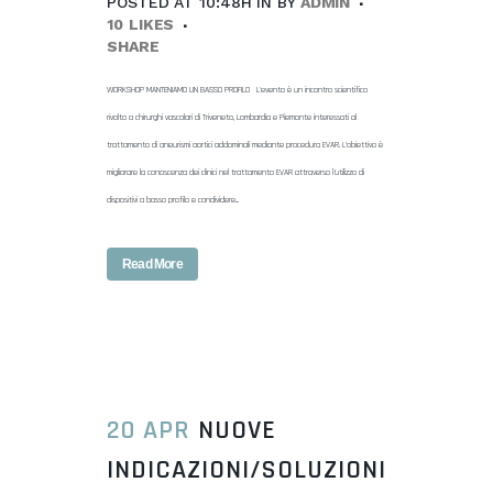
POSTED AT 10:48H
IN
BY
ADMIN
10
LIKES
SHARE
WORKSHOP MANTENIAMO UN BASSO PROFILO L'evento è un incontro scientifico
rivolto a chirurghi vascolari di Triveneto, Lombardia e Piemonte interessati al
trattamento di aneurismi aortici addominali mediante procedura EVAR. L'obiettivo è
migliorare la conoscenza dei clinici nel trattamento EVAR attraverso l’utilizzo di
dispositivi a basso profilo e condividere...
Read More
20 APR
NUOVE
INDICAZIONI/SOLUZIONI