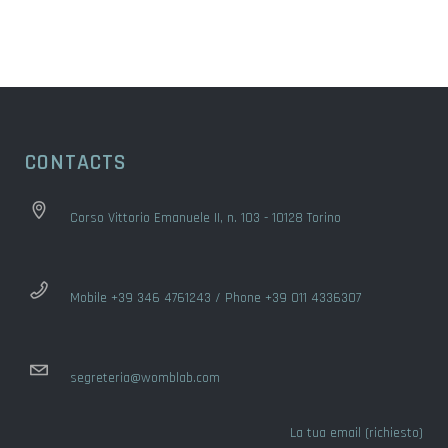
CONTACTS
Corso Vittorio Emanuele II, n. 103 - 10128 Torino
Mobile +39 346 4761243 / Phone +39 011 4336307
segreteria@womblab.com
La tua email (richiesto)