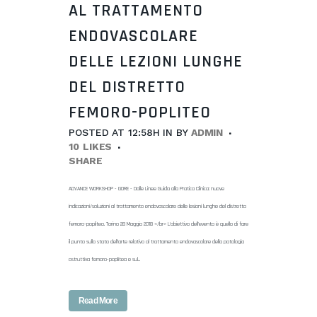
AL TRATTAMENTO
ENDOVASCOLARE
DELLE LEZIONI LUNGHE
DEL DISTRETTO
FEMORO-POPLITEO
POSTED AT 12:58H
IN
BY
ADMIN
10
LIKES
SHARE
ADVANCE WORKSHOP - GORE - Dalle Linee Guida alla Pratica Clinica: nuove
indicazioni/soluzioni al trattamento endovascolare delle lesioni lunghe del distretto
femoro-popliteo. Torino 28 Maggio 2018 </br> L'obiettivo dell'evento è quello di fare
il punto sullo stato dell'arte relativo al trattamento endovascolare della patologia
ostruttiva femoro-poplitea e sul...
Read More