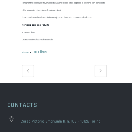
Il programma coprirà, attraverso la discussione di casi clinici, approcci e tecniche con particolare
attenzione alla discussione di casi complessi.
Il percorso formativo si articola in una giornata formativa per un totale di 5 ore.
Partecipazione gratuita
Numero chiuso
Direttore scientifico: Prof.Antonello
10
Likes
Share
CONTACTS
Corso Vittorio Emanuele II, n. 103 - 10128 Torino