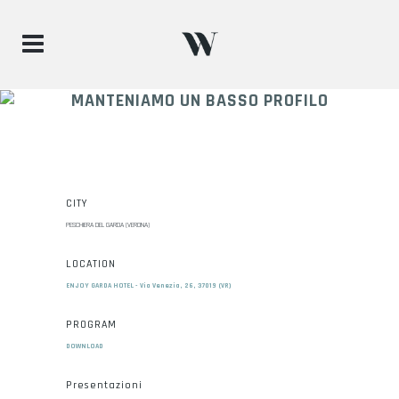
MANTENIAMO UN BASSO PROFILO
CITY
PESCHIERA DEL GARDA (VERONA)
LOCATION
ENJOY GARDA HOTEL - Via Venezia, 26, 37019 (VR)
PROGRAM
DOWNLOAD
Presentazioni