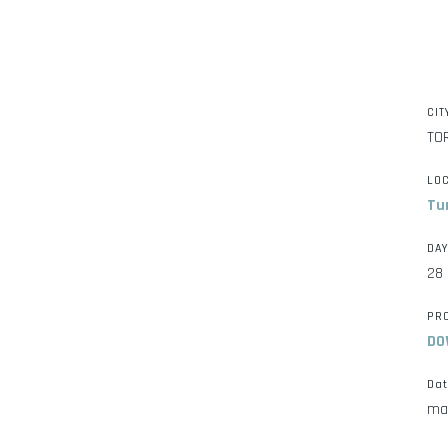
CIT
TO
LO
Tur
DA
28
PR
DO
Da
ma