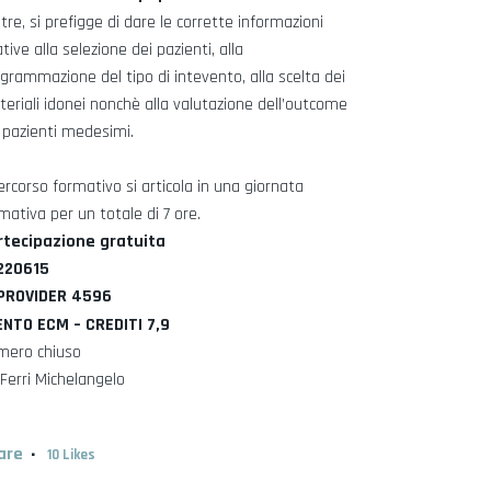
ltre, si prefigge di dare le corrette informazioni
ative alla selezione dei pazienti, alla
grammazione del tipo di intevento, alla scelta dei
eriali idonei nonchè alla valutazione dell’outcome
 pazienti medesimi.
percorso formativo si articola in una giornata
mativa per un totale di 7 ore.
rtecipazione gratuita
 220615
 PROVIDER 4596
ENTO ECM – CREDITI 7,9
mero chiuso
 Ferri Michelangelo
are
10
Likes