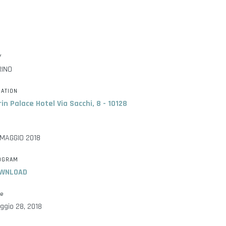
Y
RINO
CATION
in Palace Hotel Via Sacchi, 8 - 10128
Y
 MAGGIO 2018
OGRAM
WNLOAD
te
ggio 28, 2018