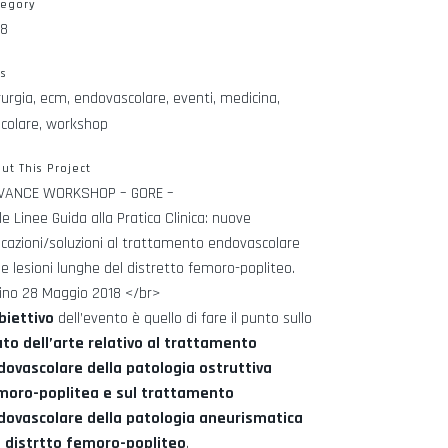
tegory
18
gs
rurgia, ecm, endovascolare, eventi, medicina,
colare, workshop
ut This Project
VANCE WORKSHOP – GORE –
le Linee Guida alla Pratica Clinica: nuove
icazioni/soluzioni al trattamento endovascolare
le lesioni lunghe del distretto femoro-popliteo.
ino 28 Maggio 2018 </br>
biettivo
dell’evento è quello di fare il punto sullo
ato dell’arte relativo al trattamento
dovascolare della patologia ostruttiva
moro-poplitea e sul trattamento
dovascolare della patologia aneurismatica
l distrtto femoro-popliteo
.