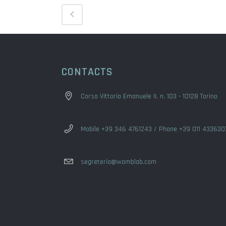
CONTACTS
Corso Vittorio Emanuele II, n. 103 - 10128 Torino
Mobile +39 346 4761243 / Phone +39 011 433630
segreteria@womblab.com