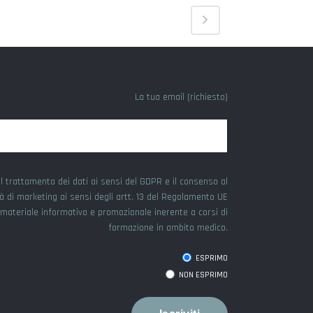
La tua email (richiesto)
l trattamento dei dati ai sensi del GDPR e il consenso al
tà di marketing ai sensi degli artt. 13 del Regolamento UE
e materiale informativo e promozionale inerente a corsi di
formazione in ambito medico.
ESPRIMO
NON ESPRIMO