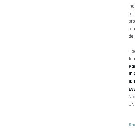
Ino
rel
pro
mat
dei
Il 
for
Pa
ID
ID
EV
Nu
Dr.
Sh