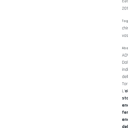
Ca
20
Ta
chi
vas
Abo
AD
Dal
ind
del
Tor
L’
o
st
en
fe
en
de