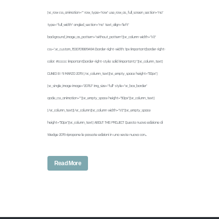
[vc_row css_animation="" row_type="row" use_row_as_full_screen_section="no"
type="full_width" angled_section="no" text_align="left"
background_image_as_pattern="without_pattern"][vc_column width="1/2"
css=".vc_custom_1530701889484{border-right-width: 1px !important;border-right-
color: #cccccc !important;border-right-style: solid !important;}"][vc_column_text]
CUNEO 8 | 9 MARZO 2019 [/vc_column_text][vc_empty_space height="50px"]
[vc_single_image image="20761" img_size="full" style="vc_box_border"
qode_css_animation=""][vc_empty_space height="50px"][vc_column_text]
[/vc_column_text][/vc_column][vc_column width="1/2"][vc_empty_space
height="50px"][vc_column_text] ABOUT THIS PROJECT Questa nuova edizione di
Wedge 2019 ripropone le passate edizioni in una veste nuova con...
Read More