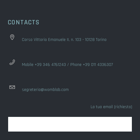
CONTACTS
Corso Vittorio Emanuele II, n. 103 - 10128 Torino
Mobile +39 346 4761243 / Phone +39 011 4336307
segreteria@womblab.com
La tua email (richiesto)