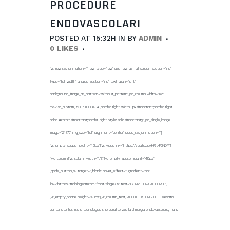
PROCEDURE
ENDOVASCOLARI
POSTED AT 15:32H
IN
BY
ADMIN
0
LIKES
[vc_row css_animation="" row_type="row" use_row_as_full_screen_section="no"
type="full_width" angled_section="no" text_align="left"
background_image_as_pattern="without_pattern"][vc_column width="1/2"
css=".vc_custom_1530701889484{border-right-width: 1px !important;border-right-
color: #cccccc !important;border-right-style: solid !important;}"][vc_single_image
image="24775" img_size="full" alignment="center" qode_css_animation=""]
[vc_empty_space height="40px"][vc_video link="https://youtu.be/HRitkF0NiXY"]
[/vc_column][vc_column width="1/2"][vc_empty_space height="40px"]
[qode_button_v2 target="_blank" hover_effect="" gradient="no"
link="https://trainingecm.com/front/single/15" text="ISCRIVITI ORA AL CORSO"]
[vc_empty_space height="40px"][vc_column_text] ABOUT THIS PROJECT L’elevato
contenuto tecnico e tecnologico che caratterizza la chirurgia endovascolare, man...