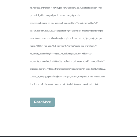
[vc_row css_animation="" row_type="row" use_row_as_full_screen_section="no"
type="full_width" angled_section="no" text_align="left"
background_image_as_pattern="without_pattern"][vc_column width="1/2"
css=".vc_custom_1530701889484{border-right-width: 1px !important;border-right-
color: #cccccc !important;border-right-style: solid !important;}"][vc_single_image
image="24764" img_size="full" alignment="center" qode_css_animation=""]
[vc_empty_space height="40px"][/vc_column][vc_column width="1/2"]
[vc_empty_space height="40px"][qode_button_v2 target="_self" hover_effect=""
gradient="no" link="https://trainingecm.com/front/single/16" text="ISCRIVITI ORA AL
CORSO"][vc_empty_space height="40px"][vc_column_text] ABOUT THIS PROJECT Le
due facce della dieta: psicologia e biologia dell’alimentazione gli ostacoli al...
Read More