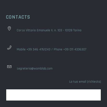
CONTACTS
Corso Vittorio Emanuele II, n. 103 - 10128 Torino
Mobile +39 346 4761243 / Phone +39 011 4336307
segreteria@womblab.com
La tua email (richiesto)