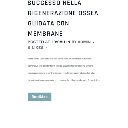
SUCCESSO NELLA
RIGENERAZIONE OSSEA
GUIDATA CON
MEMBRANE
POSTED AT 10:08H
IN
BY
ADMIN
0
LIKES
A chi è rivolto Odontoiatri che non hanno nessuna esperienza di tecniche
rigenerative, che ad odontoiatri che già utilizzano tali tecniche, ma sentono
comunque il bisogno di confrontarsi con il relatore e magari valutare tecniche
chirurgiche alternative a quelle da loro utilizzate. L’obiettivo del corso Dare a tutti i...
Read More