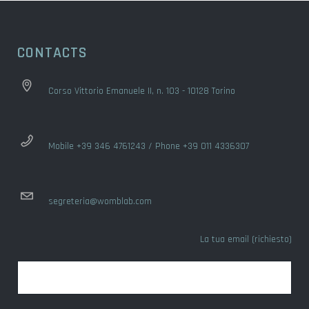
CONTACTS
Corso Vittorio Emanuele II, n. 103 - 10128 Torino
Mobile +39 346 4761243 / Phone +39 011 4336307
segreteria@womblab.com
La tua email (richiesto)