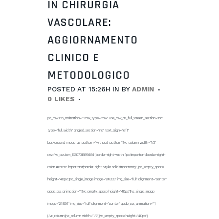
IN CHIRURGIA
VASCOLARE:
AGGIORNAMENTO
CLINICO E
METODOLOGICO
POSTED AT 15:26H
IN
BY
ADMIN
0
LIKES
[vc_row css_animation="" row_type="row" use_row_as_full_screen_section="no"
type="full_width" angled_section="no" text_align="left"
background_image_as_pattern="without_pattern"][vc_column width="1/2"
css=".vc_custom_1530701889484{border-right-width: 1px !important;border-right-
color: #cccccc !important;border-right-style: solid !important;}"][vc_empty_space
height="40px"][vc_single_image image="24833" img_size="full" alignment="center"
qode_css_animation=""][vc_empty_space height="40px"][vc_single_image
image="24834" img_size="full" alignment="center" qode_css_animation=""]
[/vc_column][vc_column width="1/2"][vc_empty_space height="40px"]