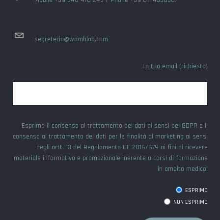
Mobile +39 346 4761243 / Phone +39 011 4336307
segreteria@womblab.com
La tua email (richiesto)
Esprimo il consenso al trattamento dei dati ai sensi del GDPR e il
consenso al trattamento dei dati per le finalità di marketing ai sensi
degli artt. 13 del Regolamento UE 2016/679 ai fini di ricevere
materiale informativo e promozionale inerente a corsi di formazione
in ambito medico.
ESPRIMO
NON ESPRIMO