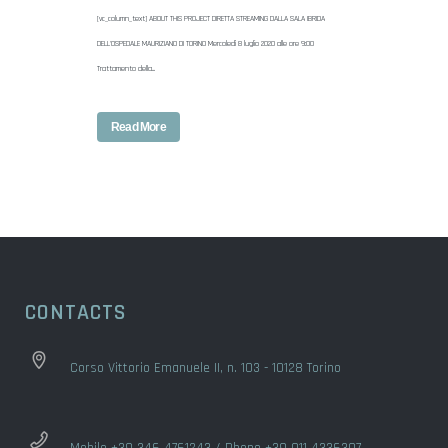
[vc_column_text] ABOUT THIS PROJECT DIRETTA STREAMING DALLA SALA IBRIDA
DELL'OSPEDALE MAURIZIANO DI TORINO Mercoledì 8 luglio 2020 alle ore 9:00
Trattamento della...
Read More
CONTACTS
Corso Vittorio Emanuele II, n. 103 - 10128 Torino