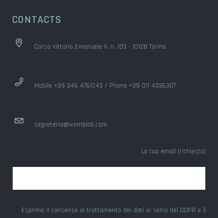
CONTACTS
Corso Vittorio Emanuele II, n. 103 - 10128 Torino
Mobile +39 346 4761243 / Phone +39 011 4336307
segreteria@womblab.com
La tua email (richiesto)
Esprimo il consenso al trattamento dei dati ai sensi del GDPR e il