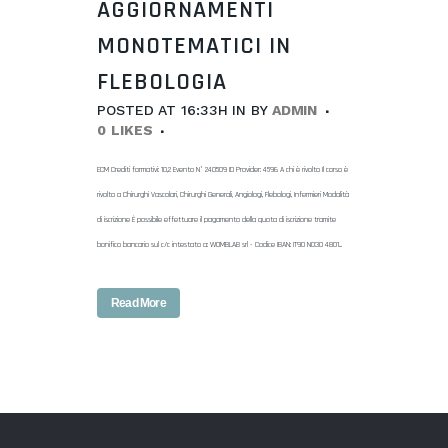
AGGIORNAMENTI
MONOTEMATICI IN
FLEBOLOGIA
POSTED AT 16:33H
IN
BY
ADMIN
0
LIKES
ECM Crediti formativi: 10,2 Evento N° 240509 ID Provider: 4596 A chi è rivolto Il corso è
rivolto a Chirurghi Vascolari, Chirurghi Generali, Angiologi, Flebologi, Infermieri Modalità
di iscrizione È possibile effettuare il pagamento della quota di iscrizione tramite
bonifico bancario sul c/c intestato a: WOMBLAB srl - Codice IBAN: IT90 N030 4801...
Read More