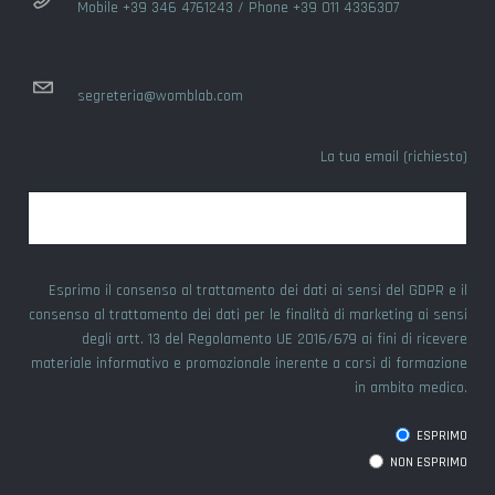
Mobile +39 346 4761243 / Phone +39 011 4336307
segreteria@womblab.com
La tua email (richiesto)
Esprimo il consenso al trattamento dei dati ai sensi del GDPR e il
consenso al trattamento dei dati per le finalità di marketing ai sensi
degli artt. 13 del Regolamento UE 2016/679 ai fini di ricevere
materiale informativo e promozionale inerente a corsi di formazione
in ambito medico.
ESPRIMO
NON ESPRIMO