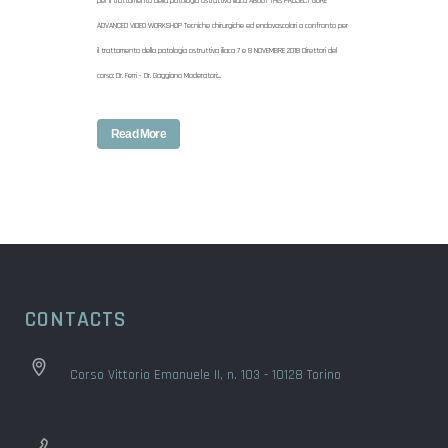
per il trattamento della patologia ostruttiva iliaca ABOUT THIS PROJECT GORE
ADVANCED VIDEO WORKSHOP Tecniche chirurgiche ed endovascolari a confronto per
il trattamento della patologia ostruttiva iliaca 7 e 8 NOVEMBRE 2018 Direttori del
corso: Dr. Ferri - Dr. Gaggiano Moderatori:...
Read More
CONTACTS
Corso Vittorio Emanuele II, n. 103 - 10128 Torino