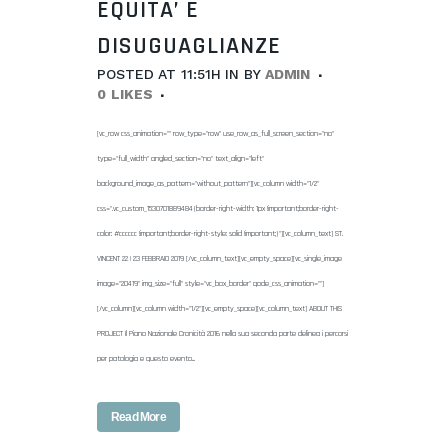
EQUITA’ E
DISUGUAGLIANZE
POSTED AT 11:51H
IN
BY
ADMIN
0
LIKES
[vc_row css_animation="" row_type="row" use_row_as_full_screen_section="no"
type="full_width" angled_section="no" text_align="left"
background_image_as_pattern="without_pattern"][vc_column width="1/2"
css=".vc_custom_1530701889484{border-right-width: 1px !important;border-right-
color: #cccccc !important;border-right-style: solid !important;}"][vc_column_text] ST.
VINCENT 22 | 23 FEBBRAIO 2019 [/vc_column_text][vc_empty_space][vc_single_image
image="20419" img_size="full" style="vc_box_border" qode_css_animation=""]
[/vc_column][vc_column width="1/2"][vc_empty_space][vc_column_text] ABOUT THIS
PROJECT Il Piano Nazionale Cronicità 2016 nella sua seconda parte delinea i percorsi
per patologia e questo evento...
Read More