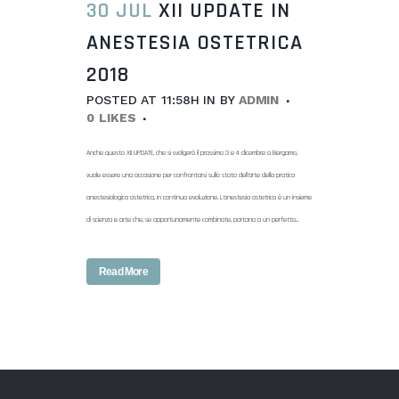
30 JUL
XII UPDATE IN
ANESTESIA OSTETRICA
2018
POSTED AT 11:58H
IN
BY
ADMIN
0
LIKES
Anche questo XII UPDATE, che si svolgerà il prossimo 3 e 4 dicembre a Bergamo,
vuole essere una occasione per confrontarsi sullo stato dell’arte della pratica
anestesiologica ostetrica, in continua evoluzione. L’anestesia ostetrica è un insieme
di scienza e arte che, se opportunamente combinate, portano a un perfetto...
Read More