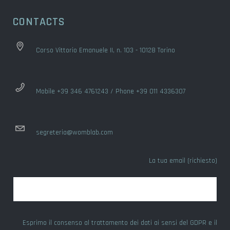
CONTACTS
Corso Vittorio Emanuele II, n. 103 - 10128 Torino
Mobile +39 346 4761243 / Phone +39 011 4336307
segreteria@womblab.com
La tua email (richiesto)
Esprimo il consenso al trattamento dei dati ai sensi del GDPR e il