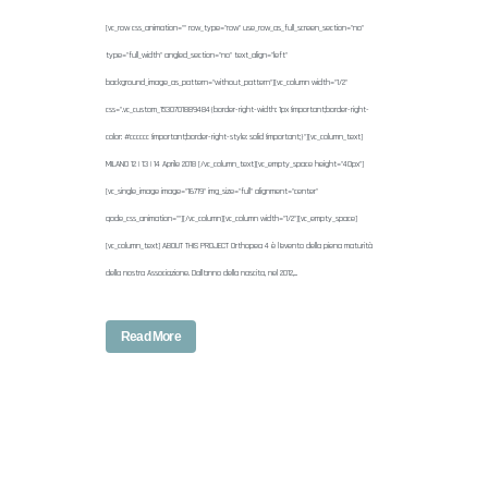
[vc_row css_animation="" row_type="row" use_row_as_full_screen_section="no"
type="full_width" angled_section="no" text_align="left"
background_image_as_pattern="without_pattern"][vc_column width="1/2"
css=".vc_custom_1530701889484{border-right-width: 1px !important;border-right-
color: #cccccc !important;border-right-style: solid !important;}"][vc_column_text]
MILANO 12 | 13 | 14 Aprile 2018 [/vc_column_text][vc_empty_space height="40px"]
[vc_single_image image="16719" img_size="full" alignment="center"
qode_css_animation=""][/vc_column][vc_column width="1/2"][vc_empty_space]
[vc_column_text] ABOUT THIS PROJECT Orthopea 4 è l’evento della piena maturità
della nostra Associazione. Dall’anno della nascita, nel 2012,...
Read More