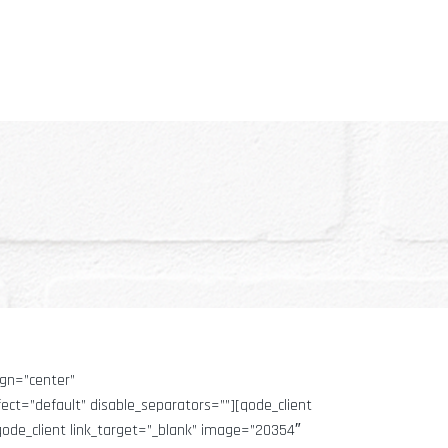
ign=”center”
ct=”default” disable_separators=””][qode_client
ode_client link_target=”_blank” image=”20354″