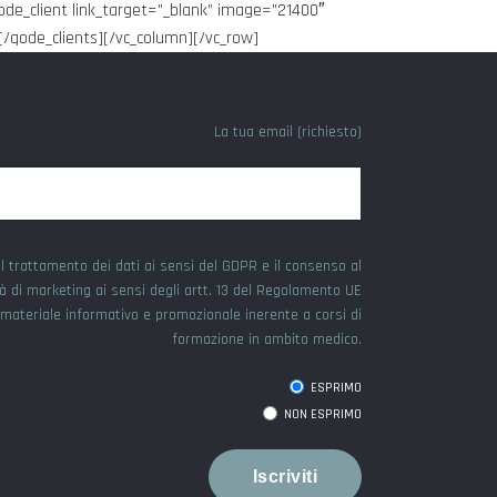
ode_client link_target=”_blank” image=”21400″
[/qode_clients][/vc_column][/vc_row]
La tua email (richiesto)
l trattamento dei dati ai sensi del GDPR e il consenso al
tà di marketing ai sensi degli artt. 13 del Regolamento UE
e materiale informativo e promozionale inerente a corsi di
formazione in ambito medico.
ESPRIMO
NON ESPRIMO