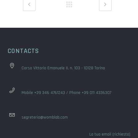
CONTACTS
Corso Vittorio Emanuele II, n. 103 - 10128 Torino
Mobile +39 346 4761243 / Phone +39 011 4336307
segreteria@womblab.com
La tua email (richiesto)