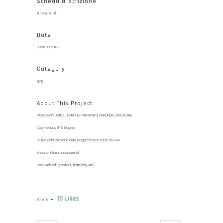
Scheda d'iscrizione
Download
Date
June 09, 2016
Category
2016
About This Project
WORKSHOP JOTEC – CAMPUS ITINERANTI DI CHIRURGIA VASCOLARE
Courmayeur, 9-10 Giugno
La rivascolarizzazione delle ipogastriche in corso di EVAR
Aneurismi toraco-addominali
[bestwebsoft_contact_form lang=en]
10
Likes
Share