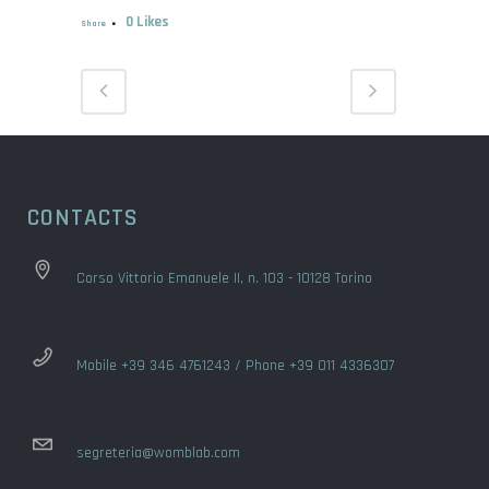
0
Likes
Share
CONTACTS
Corso Vittorio Emanuele II, n. 103 - 10128 Torino
Mobile +39 346 4761243 / Phone +39 011 4336307
segreteria@womblab.com