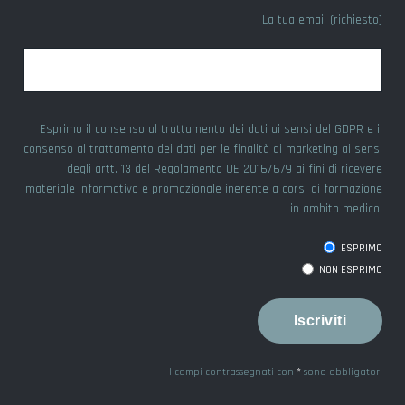
La tua email (richiesto)
Esprimo il consenso al trattamento dei dati ai sensi del GDPR e il
consenso al trattamento dei dati per le finalità di marketing ai sensi
degli artt. 13 del Regolamento UE 2016/679 ai fini di ricevere
materiale informativo e promozionale inerente a corsi di formazione
in ambito medico.
ESPRIMO
NON ESPRIMO
I campi contrassegnati con
*
sono obbligatori