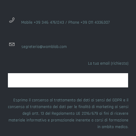
Mobile +39 346 4761243 / Phone +39 011 4336307
segreteria@womblab.com
La tua email (richiesto)
Esprimo il consenso al trattamento dei dati ai sensi del GDPR e il
consenso al trattamento dei dati per le finalità di marketing ai sensi
degli artt. 13 del Regolamento UE 2016/679 ai fini di ricevere
materiale informativo e promozionale inerente a corsi di formazione
in ambito medico.