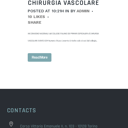
CHIRURGIA VASCOLARE
POSTED AT 10:21H
IN
BY
ADMIN
10
LIKES
SHARE
XIII CONVEGNO NAZIONALE del COLLEGIO ITALIANO DEI PRIMARI OSPEDALIERI di CHIRURGIA
VASCOLARE EVENTO ECM Numero chiuso L'evento è rivolto solo ai soci del collegio...
Read More
CONTACTS
Corso Vittorio Emanuele II, n. 103 - 10128 Torino