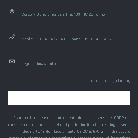
Corso Vittorio Emanuele II, n. 103 - 10128 Torino
Mobile +39 346 4761243 / Phone +39 011 4336307
segreteria@womblab.com
La tua email (richiesto)
Esprimo il consenso al trattamento dei dati ai sensi del GDPR e il
consenso al trattamento dei dati per le finalità di marketing ai sensi
degli artt. 13 del Regolamento UE 2016/679 ai fini di ricevere