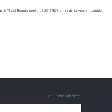
artt. 13 del Regolamento UE 2016/679 ai fini di ricevere materiale
La tua email (richiesto)