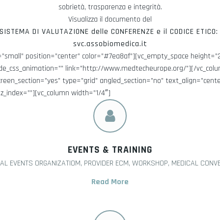
sobrietà, trasparenza e integrità.
Visualizza il documento del
SISTEMA DI VALUTAZIONE delle CONFERENZE e il CODICE ETICO
svc.assobiomedica.it
=”small” position=”center” color=”#7ea8af”][vc_empty_space height=
qode_css_animation=”” link=”http://www.medtecheurope.org/”][/vc_col
creen_section=”yes” type=”grid” angled_section=”no” text_align=”cen
_index=””][vc_column width=”1/4″]
EVENTS & TRAINING
AL EVENTS ORGANIZATIOM, PROVIDER ECM, WORKSHOP, MEDICAL CONV
Read More