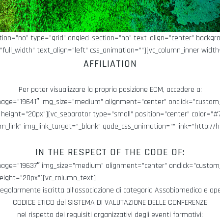
tion=”no” type=”grid” angled_section=”no” text_align=”center” backg
ull_width” text_align=”left” css_animation=””][vc_column_inner width
AFFILIATION
Per poter visualizzare la propria posizione ECM, accedere a:
age=”19641″ img_size=”medium” alignment=”center” onclick=”custom_l
ce height=”20px”][vc_separator type=”small” position=”center” color=
link” img_link_target=”_blank” qode_css_animation=”” link=”http://h
IN THE RESPECT OF THE CODE OF:
age=”19637″ img_size=”medium” alignment=”center” onclick=”custom_l
height=”20px”][vc_column_text]
golarmente iscritta all’associazione di categoria Assobiomedica e ope
CODICE ETICO del SISTEMA DI VALUTAZIONE DELLE CONFERENZE
nel rispetto dei requisiti organizzativi degli eventi formativi: