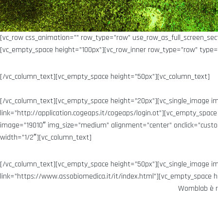
[vc_row css_animation=”” row_type=”row” use_row_as_full_screen_sec
[vc_empty_space height=”100px”][vc_row_inner row_type=”row” type=”f
[/vc_column_text][vc_empty_space height=”50px”][vc_column_text]
[/vc_column_text][vc_empty_space height=”20px”][vc_single_image im
link=”http://application.cogeaps.it/cogeaps/login.ot”][vc_empty_spa
image=”19010″ img_size=”medium” alignment=”center” onclick=”custom_
width=”1/2″][vc_column_text]
[/vc_column_text][vc_empty_space height=”50px”][vc_single_image im
link=”https://www.assobiomedica.it/it/index.html”][vc_empty_space 
Womblab è re