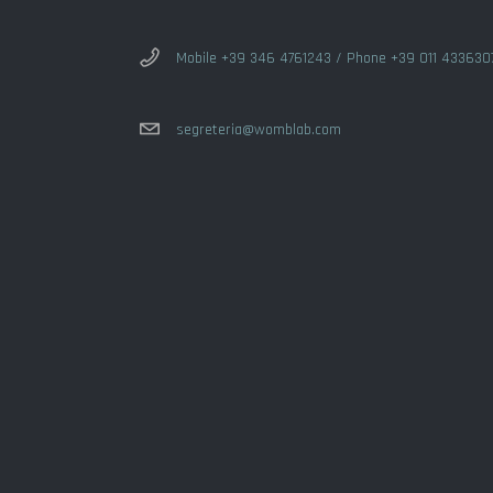
Mobile +39 346 4761243 / Phone +39 011 433630
segreteria@womblab.com