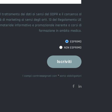
l trattamento dei dati ai sensi del GDPR e il consenso al
tà di marketing ai sensi degli artt. 13 del Regolamento UE
e materiale informativo e promozionale inerente a corsi di
formazione in ambito medico.
ESPRIMO
NON ESPRIMO
I campi contrassegnati con
*
sono obbligatori