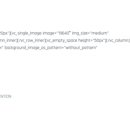
:
”20px”][vc_single_image image=”19640″ img_size=”medium”
umn_inner][/vc_row_inner][vc_empty_space height=”50px”][/vc_column]
ter” background_image_as_pattern=”without_pattern”
ENTION