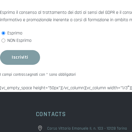
Esprimo il consenso al trattamento dei dati ai sensi del GDPR e il conse
informativo e promozionale inerente a corsi di formazione in ambito 
Esprimo
NON Esprimo
I campi contrassegnati con
*
sono obbligatori
[vc_empty_space height=”50px”][/vc_column][vc_column width=”1/3″]
CONTACTS
Corso Vittorio Emanuele II, n. 103 - 10128 Torino