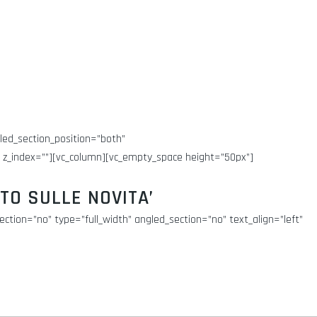
led_section_position=”both”
” z_index=””][vc_column][vc_empty_space height=”50px”]
TO SULLE NOVITA’
tion=”no” type=”full_width” angled_section=”no” text_align=”left”