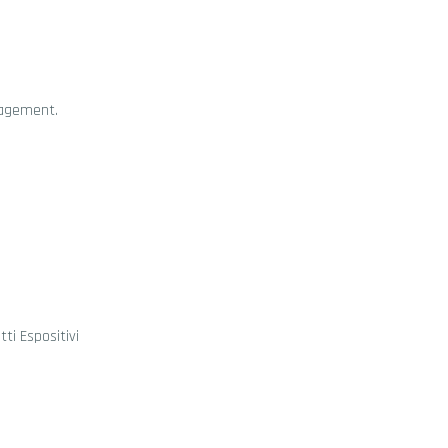
anagement.
ti Espositivi