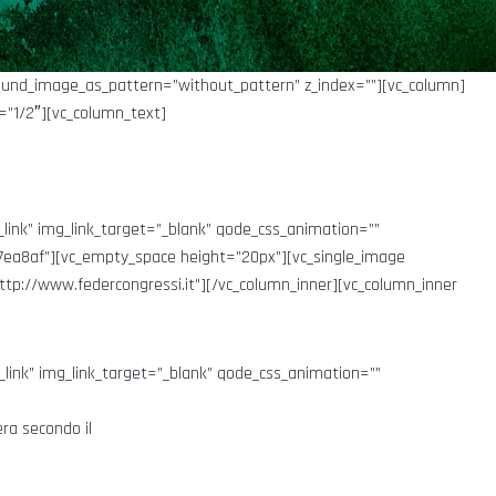
round_image_as_pattern=”without_pattern” z_index=””][vc_column]
=”1/2″][vc_column_text]
ink” img_link_target=”_blank” qode_css_animation=””
”#7ea8af”][vc_empty_space height=”20px”][vc_single_image
ttp://www.federcongressi.it”][/vc_column_inner][vc_column_inner
ink” img_link_target=”_blank” qode_css_animation=””
ra secondo il