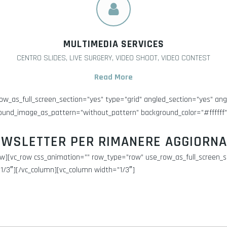
MULTIMEDIA SERVICES
CENTRO SLIDES, LIVE SURGERY, VIDEO SHOOT, VIDEO CONTEST
Read More
w_as_full_screen_section=”yes” type=”grid” angled_section=”yes” ang
kground_image_as_pattern=”without_pattern” background_color=”#ffffff
NEWSLETTER PER RIMANERE AGGIORNA
][vc_row css_animation=”” row_type=”row” use_row_as_full_screen_sec
/3″][/vc_column][vc_column width=”1/3″]