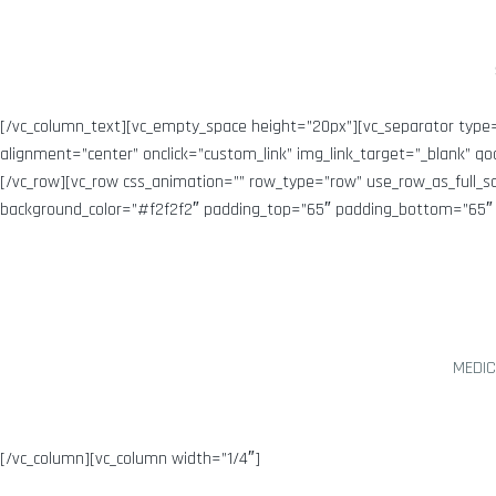
[/vc_column_text][vc_empty_space height=”20px”][vc_separator type
alignment=”center” onclick=”custom_link” img_link_target=”_blank” 
[/vc_row][vc_row css_animation=”” row_type=”row” use_row_as_full_s
background_color=”#f2f2f2″ padding_top=”65″ padding_bottom=”65″ z
MEDIC
[/vc_column][vc_column width=”1/4″]