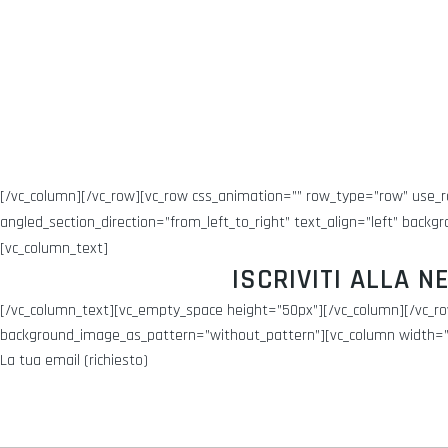
[/vc_column][/vc_row][vc_row css_animation=”” row_type=”row” use_ro
angled_section_direction=”from_left_to_right” text_align=”left” bac
[vc_column_text]
ISCRIVITI ALLA 
[/vc_column_text][vc_empty_space height=”50px”][/vc_column][/vc_row
background_image_as_pattern=”without_pattern”][vc_column width=”1
La tua email (richiesto)